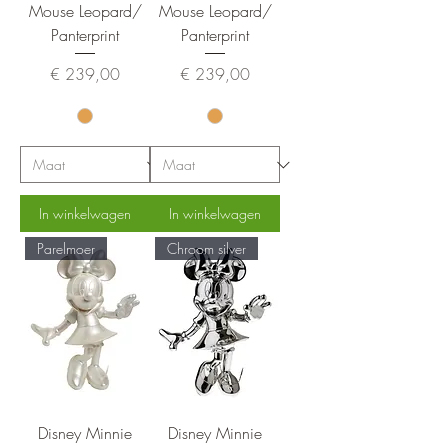
Mouse Leopard/
Mouse Leopard/
Panterprint
Panterprint
Prijs
Prijs
€ 239,00
€ 239,00
In winkelwagen
In winkelwagen
Parelmoer
Chroom silver
Disney Minnie
Disney Minnie