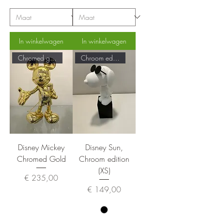
In winkelwagen
In winkelwagen
Chromed gold
Chroom edition
Disney Mickey
Disney Sun,
Chromed Gold
Chroom edition
(XS)
Prijs
€ 235,00
Prijs
€ 149,00