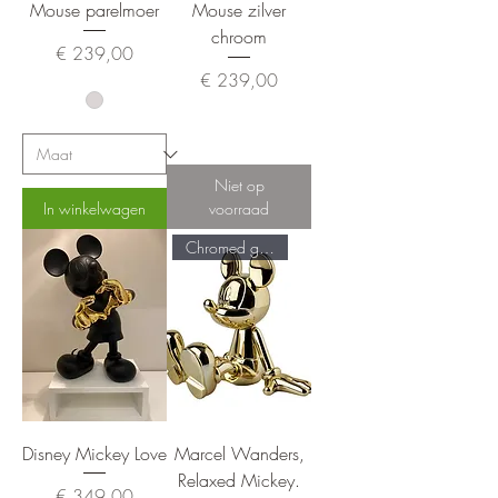
Mouse parelmoer
Mouse zilver
chroom
Prijs
€ 239,00
Prijs
€ 239,00
Niet op
In winkelwagen
voorraad
Chromed gold
Disney Mickey Love
Marcel Wanders,
Relaxed Mickey.
Prijs
€ 349,00