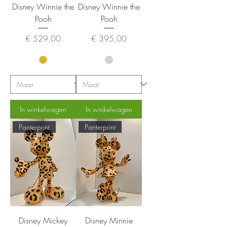
Disney Winnie the
Disney Winnie the
Pooh
Pooh
Prijs
Prijs
€ 529,00
€ 395,00
In winkelwagen
In winkelwagen
Panterprint
Panterprint
Disney Mickey
Disney Minnie