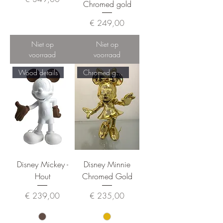
Chromed gold
Prijs
€ 249,00
Niet op
Niet op
voorraad
voorraad
Wood details
Chromed gold
Disney Mickey -
Disney Minnie
Hout
Chromed Gold
Prijs
Prijs
€ 239,00
€ 235,00