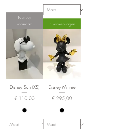
Niet op
voorraad
In winkelwagen
Disney Sun (XS)
Disney Minnie
Prijs
Prijs
€ 110,00
€ 295,00