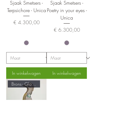
Sjaak Smetsers -
Sjaak Smetsers -
Terpsichore - Unica
Poetry in your eyes -
Unica
Prijs
€ 4.300,00
Prijs
€ 6.300,00
In winkelwagen
In winkelwagen
Brons - Glas - Koper