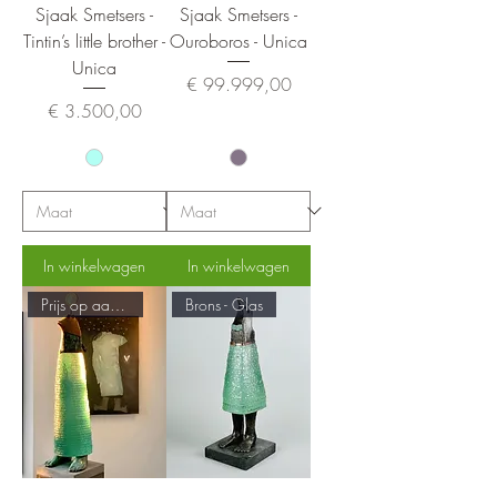
Sjaak Smetsers -
Sjaak Smetsers -
Tintin’s little brother -
Ouroboros - Unica
Unica
Prijs
€ 99.999,00
Prijs
€ 3.500,00
In winkelwagen
In winkelwagen
Prijs op aanvraag!
Brons - Glas