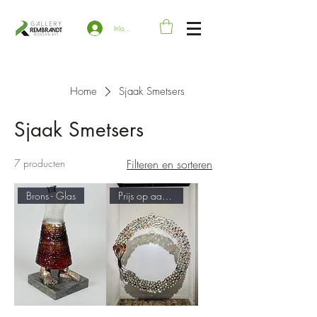
Inloggen
Home
Sjaak Smetsers
Sjaak Smetsers
7 producten
Filteren en sorteren
Brons - Glas
Prijs op aanvraag!