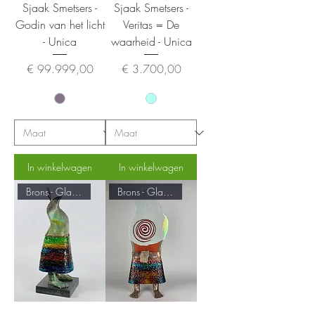
Sjaak Smetsers -
Sjaak Smetsers -
Godin van het licht
Veritas = De
- Unica
waarheid - Unica
Prijs
Prijs
€ 99.999,00
€ 3.700,00
In winkelwagen
In winkelwagen
Brons - Glas - Koper
Brons - Glas - Koper