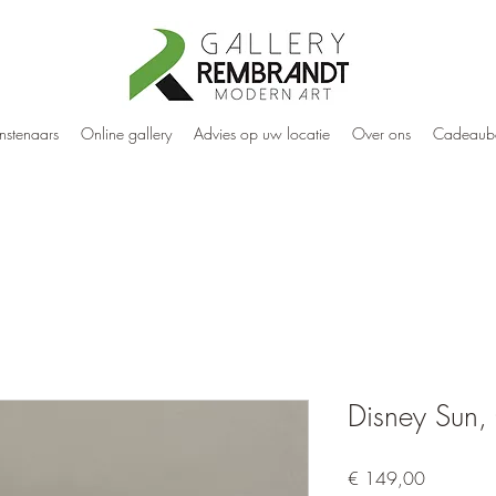
nstenaars
Online gallery
Advies op uw locatie
Over ons
Cadeaub
Disney Sun, 
Prijs
€ 149,00