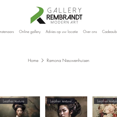
nstenaars
Online gallery
Advies op uw locatie
Over ons
Cadeaub
Home
Ramona Nieuwenhuisen
Leather texture
Leather texture
Leather textu