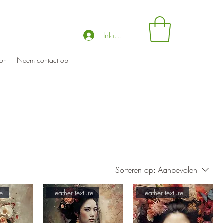
Inloggen
on
Neem contact op
Sorteren op:
Aanbevolen
re
Leather texture
Leather texture