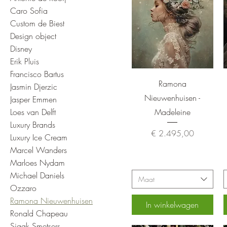
Caro Sofia
Custom de Biest
Design object
Disney
Erik Pluis
Francisco Bartus
Snel overzicht
Ramona
Jasmin Djerzic
Nieuwenhuisen -
Jasper Emmen
Loes van Delft
Madeleine
Luxury Brands
Prijs
€ 2.495,00
Luxury Ice Cream
Marcel Wanders
Marloes Nydam
Michael Daniels
Maat
Ozzaro
Ramona Nieuwenhuisen
In winkelwagen
Ronald Chapeau
Sjaak Smetsers