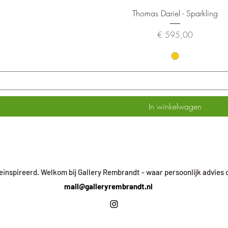
Snel overzicht
Thomas Dariel - Sparkling
Prijs
€ 595,00
In winkelwagen
 geïnspireerd. Welkom bij Gallery Rembrandt - waar persoonlijk advies
mail@galleryrembrandt.nl