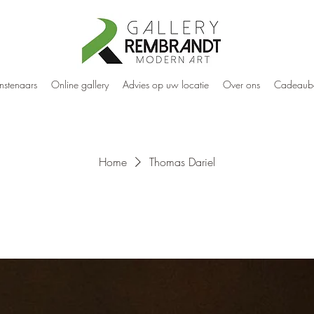
nstenaars
Online gallery
Advies op uw locatie
Over ons
Cadeaub
Home
Thomas Dariel