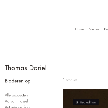
Home
Nieuws
Ku
Thomas Dariel
1 product
Bladeren op
Alle producten
Ad van Hassel
Limited edition
Antonie de Rooij