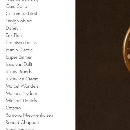
Caro Sofia
Custom de Biest
Design object
Disney
Erik Pluis
Francisco Bartus
Jasmin Djerzic
Jasper Emmen
Loes van Delft
Luxury Brands
Luxury Ice Cream
Marcel Wanders
Marloes Nydam
Michael Daniels
Ozzaro
Ramona Nieuwenhuisen
Ronald Chapeau
Sjaak Smetsers