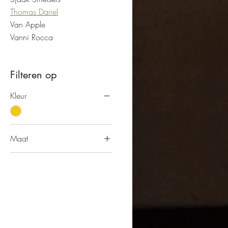
Thomas Dariel
Van Apple
Vanni Rocca
Filteren op
Kleur
Maat
Hoogte 40 cm