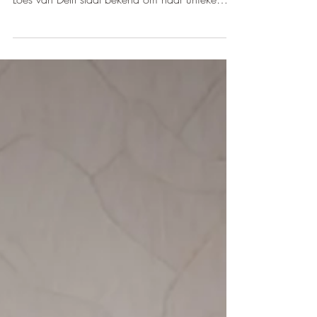
Gallery Rembrandt Modern Art presenteert met
trots de nieuwste werken van Loes van Delft.
Loes van Delft staat bekend om haar unieke
beeldtaal waarin popart, street art en illustratie
op een verrassende manier samenkomen. Met
haar kenmerkende personages, krachtige lijnen
en levendige kleuren weet zij telkens weer een
eigentijdse collectie te creëren die
kunstliefhebbers wereldwijd aanspreekt. De
nieuwste werken tonen opnieuw haar
herkenbare stijl, gecombineerd met frisse comp