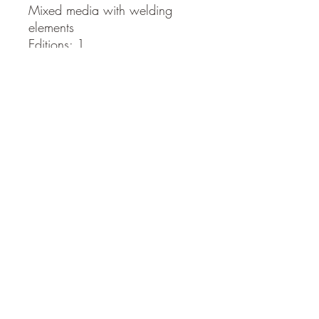
Mixed media with welding
elements
Editions: 1
*
Op wieltjes, verrijdbaar,
dubbelzijdig!
Blijf verbonden, blijf geïnspireerd. Welkom bij
Gallery Rembrandt - waar persoonlijk advies
op nummer 1 staat.
mail@galleryrembrandt.nl
©galleryrembrandt.nl