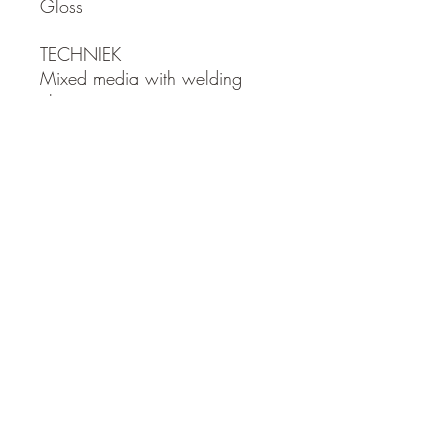
Gloss
TECHNIEK
Mixed media with welding
elements
Blijf verbonden, blijf geïnspireerd. Welkom bij
Gallery Rembrandt - waar persoonlijk advies
op nummer 1 staat.
mail@galleryrembrandt.nl
©galleryrembrandt.nl