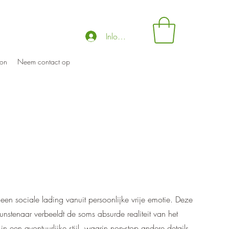
Inloggen
on
Neem contact op
 een sociale lading vanuit persoonlijke vrije emotie. Deze
stenaar verbeeldt de soms absurde realiteit van het
t in een avontuurlijke stijl, waarin non-stop andere details