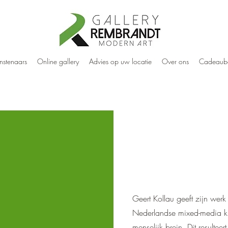
nstenaars
Online gallery
Advies op uw locatie
Over ons
Cadeaub
Geert Kollau geeft zijn werk
Nederlandse mixed-media kun
menselijk brein. Dit resulteer